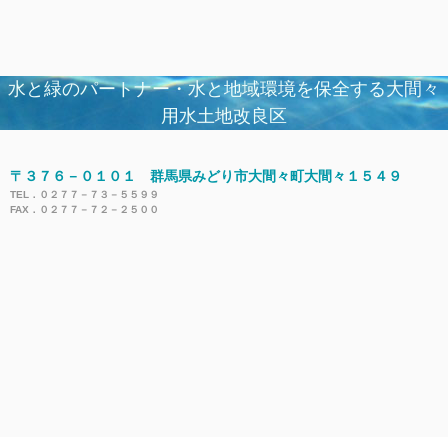
水土里ネット大間々用水
水と緑のパートナー・水と地域環境を保全する大間々
用水土地改良区
〒３７６－０１０１ 群馬県みどり市大間々町大間々１５４９
TEL．０２７７－７３－５５９９
FAX．０２７７－７２－２５００